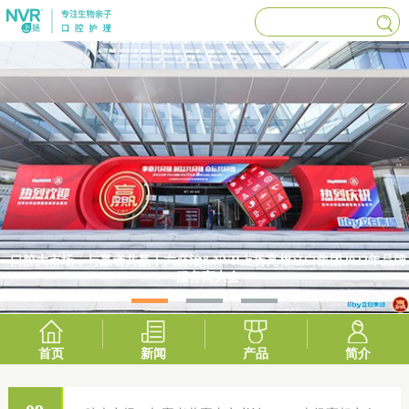
口腔大市场，与赢者共赢丨六必治&NVR上扬亮相立白集团2022年品牌
服务商大会
首页
新闻
产品
简介