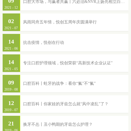
09
口腔大市场，与赢者共赢丨六必治&NVR上扬亮相立白集团2022年品牌服务商大会
2021
-
12
02
风雨同舟五年情，悦创五周年庆圆满举行
2021
-
07
14
抗击疫情，悦创在行动
2021
-
06
14
专注口腔护理领域，悦创荣获“高新技术企业认证”
2021
-
05
09
口腔百科丨蛀牙的战争：看你“氟”不“氟”
2019
-
08
12
口腔百科丨你家娃的牙齿怎么就“风中凌乱”了？
2019
-
07
21
换牙不怂丨丑小鸭期的牙齿怎么护理？
2019
-
06