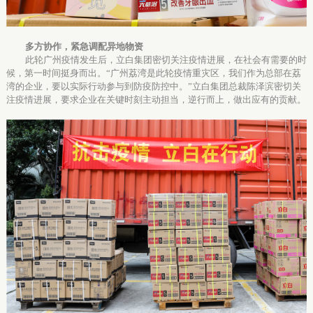
多方协作，紧急调配异地物资
此轮广州疫情发生后，立白集团密切关注疫情进展，在社会有需要的时
候，第一时间挺身而出。
“广州荔湾是此轮疫情重灾区，我们作为总部在荔
湾的企业，要以实际行动参与到防疫防控中。”立白集团
总裁陈泽滨
密切关
注疫情进展，要求企业在关键时刻主动担当
，逆行而上，做出应有的贡献。