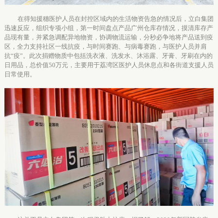
在得知援穗
医护人员在封控区域内的生活物资告急
的情况后，
立白集团
迅速
反应，
组织专项小组，第一时间盘点
产品
广州仓库存情况，摸清库存产
品现有量，并紧急调配异地物资，协调物流运输，分秒必争
地将产品送到疫
区，
全力支持社区一线抗疫
，
与时间赛跑、与病毒赛跑
，
与医护人员并肩
抗
“疫”。
此次捐赠物质中包括洗衣液、洗发水、沐浴露、牙膏、牙刷在内的
日用品，总价值
50万元，主要用于荔湾区医护人员休息点和各街道支援人员
日常使用。