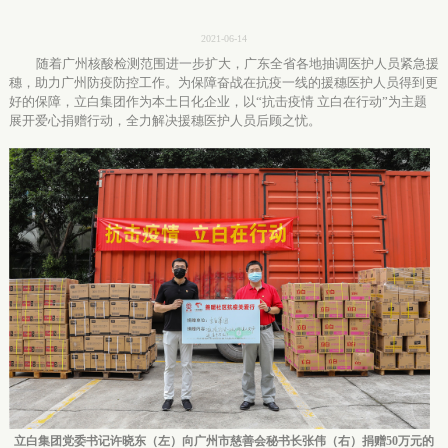
2021-06-14
随着广州核酸检测范围进一步扩大，广东全省各地抽调医护人员紧急援
穗，助力广州防疫防控工作。
为
保障
奋战在抗疫一线的
援穗医护
人员
得到
更
好的保障，
立白集团作为本土日化企业，
以
“
抗击疫情
立白
在行动
”为主题
展开爱心捐赠行动，全力解决援穗医护人员后顾之忧。
立白集团党委书记许晓东（左）向广州市慈善会秘书长张伟（右）捐赠
50万元的