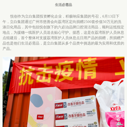
生活必需品
悦创作为立白集团投资孵化企业，积极响应集团的号召，
6月13日下
午，立白集团
通过广州市慈善会向荔湾区定向捐赠
2500套价值50万元的洗
涤日化用品，其中包括悦创旗下的六必治品牌口腔清洁用品，
顺利运抵指定
地点
，
为
援穗
一线
医护人员
送去贴心守护。
据悉，这是在荔湾医护人员休息
点组建后，首个整体对支援荔湾医护人员休息点日用产品的捐赠，所捐赠产
品也是他们生活必需品，是立白集团从多个品类中挑选的最为实用和优质的
产品。